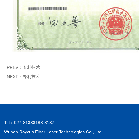
PREV：
专利技术
NEXT：
专利技术
Tel：
027-81338188-8137
Wuhan Raycus Fiber Laser Technologies Co., Ltd.