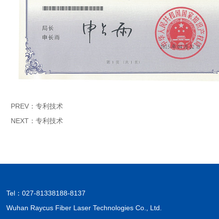
PREV：
专利技术
NEXT：
专利技术
Tel：
027-81338188-8137
Wuhan Raycus Fiber Laser Technologies Co., Ltd.