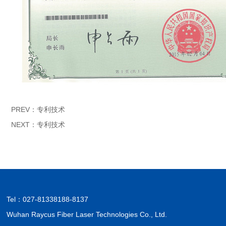
PREV：
专利技术
NEXT：
专利技术
Tel：
027-81338188-8137
Wuhan Raycus Fiber Laser Technologies Co., Ltd.