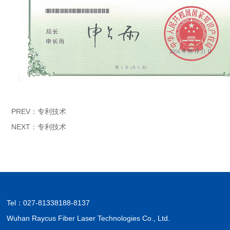
PREV：
专利技术
NEXT：
专利技术
Tel：
027-81338188-8137
Wuhan Raycus Fiber Laser Technologies Co., Ltd.