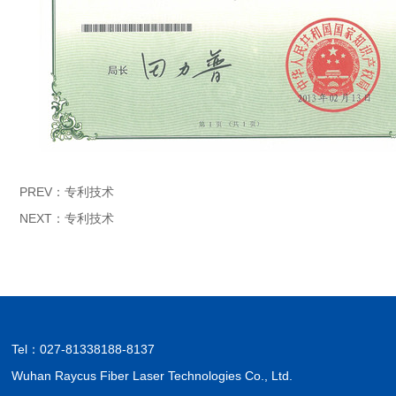
PREV：
专利技术
NEXT：
专利技术
Tel：
027-81338188-8137
Wuhan Raycus Fiber Laser Technologies Co., Ltd.