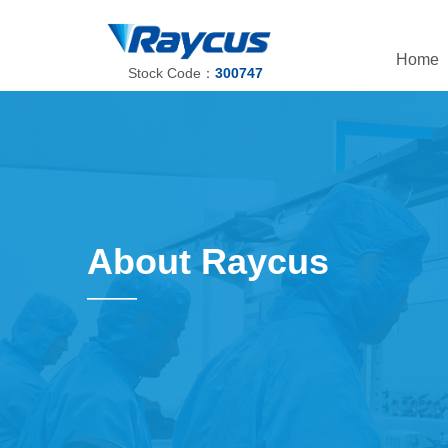
Home
Stock Code：
300747
About Raycus
——