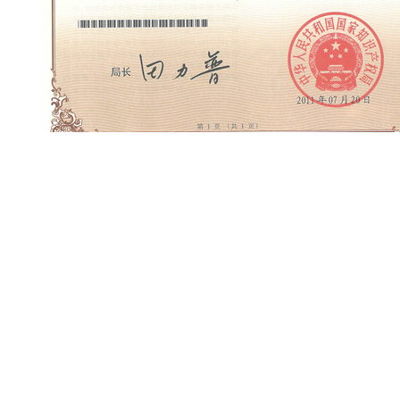
PREV：
专利技术
NEXT：
专利技术
Tel：
027-81338188-8137
Wuhan Raycus Fiber Laser Technologies Co., Ltd.