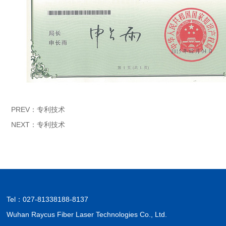
PREV：
专利技术
NEXT：
专利技术
Tel：
027-81338188-8137
Wuhan Raycus Fiber Laser Technologies Co., Ltd.