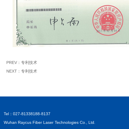
PREV：
专利技术
NEXT：
专利技术
Tel：
027-81338188-8137
Wuhan Raycus Fiber Laser Technologies Co., Ltd.