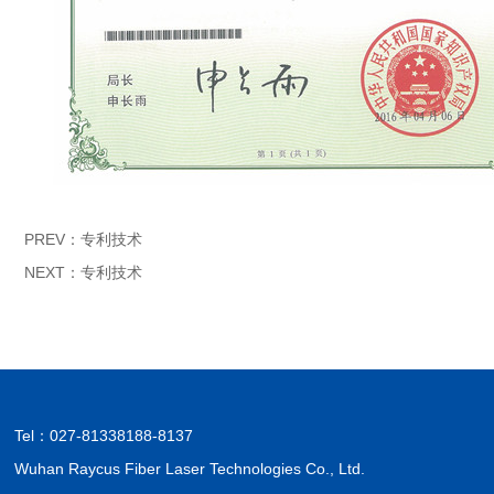
PREV：
专利技术
NEXT：
专利技术
Tel：
027-81338188-8137
Wuhan Raycus Fiber Laser Technologies Co., Ltd.